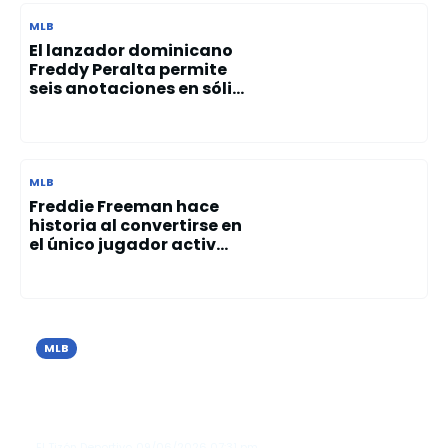
MLB
El lanzador dominicano
Freddy Peralta permite
seis anotaciones en sóli...
MLB
Freddie Freeman hace
historia al convertirse en
el único jugador activ...
MLB
Cristopher Sánchez brilla con 10
ponches y guía el triunfo de los Filis
sobre los Azulejos
El Tizón Deportivo
09/06/2026
07:31 pm