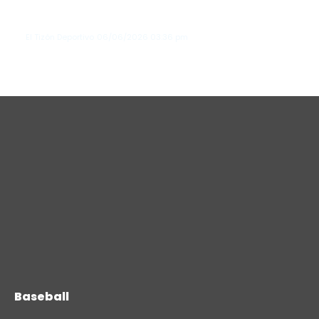
Los Tigres de Detroit vencen a Seattle
y extienden su racha invicta en junio
El Tizón Deportivo
06/06/2026
03:36 pm
Baseball