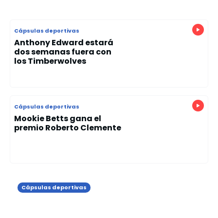
Cápsulas deportivas
Anthony Edward estará
dos semanas fuera con
los Timberwolves
Cápsulas deportivas
Mookie Betts gana el
premio Roberto Clemente
Cápsulas deportivas
Al Horford se perdió el partido de
este lunes por molestias en dedo del