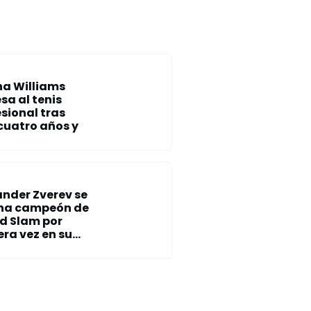
na Williams
sa al tenis
sional tras
cuatro años y
ander Zverev se
na campeón de
d Slam por
ra vez en su...