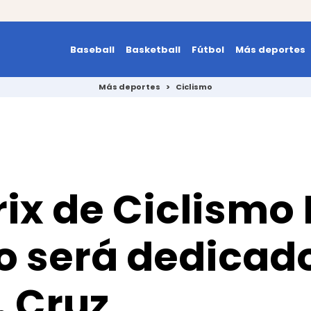
Baseball
Basketball
Fútbol
Más deportes
Más deportes
>
Ciclismo
ix de Ciclismo 
o será dedicad
. Cruz