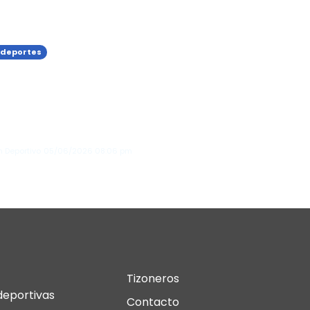
 deportes
ileidy Paulino debuta
 victoria en los 400
ros planos del
orial de los Hermanos
mensk...
n Deportivo
05/06/2026
08:06 pm
Tizoneros
deportivas
Contacto