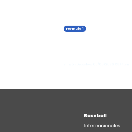
Formula 1
Kimi Antonelli gana el 
Premio de Mónaco y
consolida su liderato e
Fórmula 1
El Tizón Deportivo
08/06/2026
08:17 pm
Baseball
Internacionales