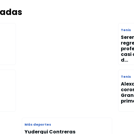
nadas
Tenis
Sere
regre
profe
casi 
d...
Tenis
Alex
coro
Gran
prime
Más deportes
Yuderqui Contreras