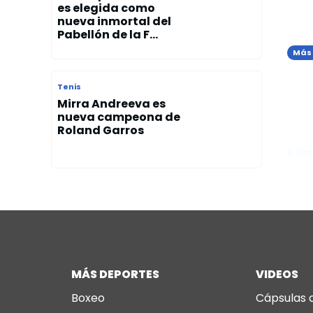
es elegida como
nueva inmortal del
Pabellón de la F...
Más
Mar
Gran
con
Tenis
met
Mirra Andreeva es
nueva campeona de
n la
Mem
Roland Garros
Zna
El Tizó
MÁS DEPORTES
VIDEOS
Boxeo
Cápsulas 