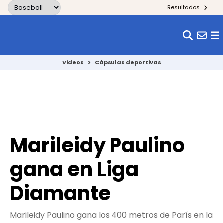
Skip to content
Resultados
Videos
>
Cápsulas deportivas
Marileidy Paulino
gana en Liga
Diamante
Marileidy Paulino gana los 400 metros de París en la