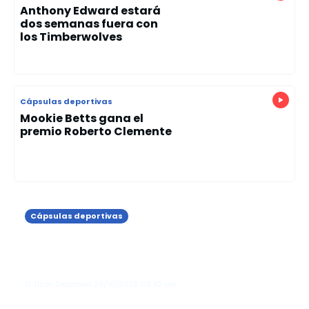
Anthony Edward estará
dos semanas fuera con
los Timberwolves
Cápsulas deportivas
Mookie Betts gana el
premio Roberto Clemente
Cápsulas deportivas
Al Horford se perdió el partido de
este lunes por molestias en dedo del
pie
El Tizón Deportivo
29/10/2025
08:42 pm