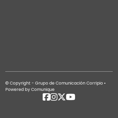
© Copyright - Grupo de Comunicación Corripio •
Powered by Comunique