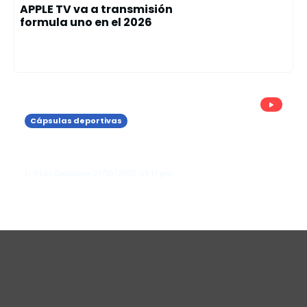
APPLE TV va a transmisión
formula uno en el 2026
Cápsulas deportivas
Real Madrid Gana el Primer clásico de
la temporada ante el Barcelona
El Tizón Deportivo
27/10/2025
08:17 pm