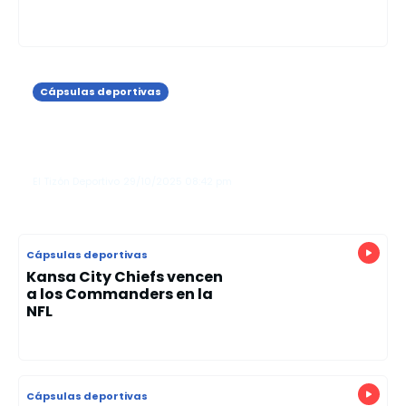
Cápsulas deportivas
Al Horford se perdió el partido de
este lunes por molestias en dedo del
pie
El Tizón Deportivo
29/10/2025
08:42 pm
Cápsulas deportivas
Kansa City Chiefs vencen
a los Commanders en la
NFL
Cápsulas deportivas