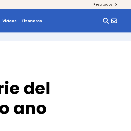
Resultados
Videos
Tizoneros
ie del
do ano