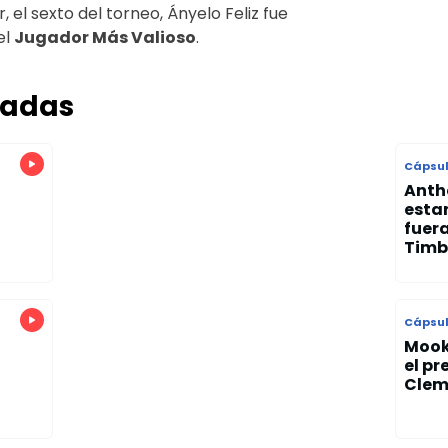
, el sexto del torneo, Ányelo Feliz fue
el
Jugador Más Valioso
.
nadas
Cápsul
Anth
esta
fuera
Timb
Cápsul
Mook
el p
Clem