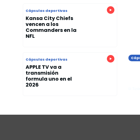
Cápsulas deportivas
Kansa City Chiefs
vencen a los
Commanders en la
NFL
Cáps
Cápsulas deportivas
Rea
APPLE TV va a
transmisión
or
clá
formula uno en el
pie
ant
2026
El Tizó