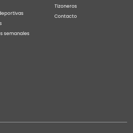
Tizoneros
deportivas
Contacto
s
s semanales