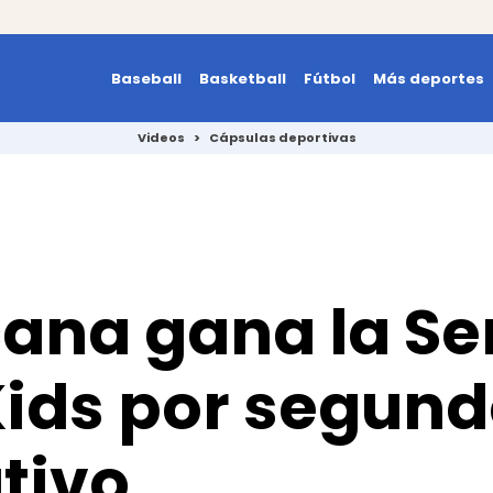
Baseball
Basketball
Fútbol
Más deportes
Videos
>
Cápsulas deportivas
na gana la Ser
Kids por segun
tivo