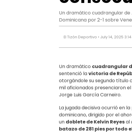
Un dramático cuadrangular de Án
Dominicana por 2-1 sobre Venez
El Tizón Deportivo • July 14, 2025 3:1
Un dramático
cuadrangular de
sentenció la
victoria de Repú
otorgándole su segundo título c
mil aficionados presenciaron e
Jorge Luis García Carneiro.
La jugada decisiva ocurrió en la
dominicano, dirigido por el ah
un
doblete de Kelvin Reyes
al
batazo de 281 pies por todo e