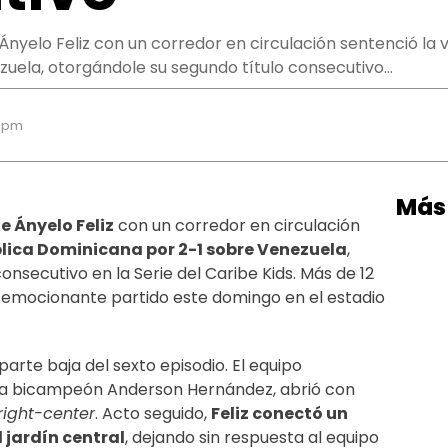
yelo Feliz con un corredor en circulación sentenció la v
uela, otorgándole su segundo título consecutivo…
4 pm
Más 
 Ányelo Feliz
con un corredor en circulación
blica Dominicana por 2-1 sobre Venezuela
,
onsecutivo en la Serie del Caribe Kids. Más de 12
l emocionante partido este domingo en el estadio
 parte baja del sexto episodio. El equipo
ora bicampeón Anderson Hernández, abrió con
right-center
. Acto seguido,
Feliz conectó un
l jardín central
, dejando sin respuesta al equipo