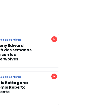
as deportivas
ony Edward
rá dos semanas
 con los
erwolves
as deportivas
ie Betts gana
remio Roberto
ente