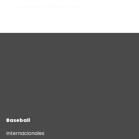
El Tizón Deportivo
06/06/2026
03:36 pm
Baseball
Internacionales