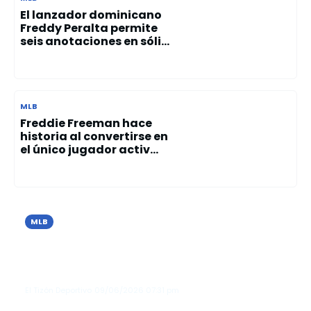
El lanzador dominicano
Freddy Peralta permite
seis anotaciones en sóli...
MLB
Freddie Freeman hace
historia al convertirse en
el único jugador activ...
MLB
Cristopher Sánchez brilla con 10
ponches y guía el triunfo de los Filis
sobre los Azulejos
El Tizón Deportivo
09/06/2026
07:31 pm