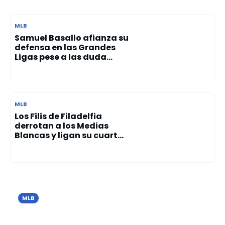
MLB
Samuel Basallo afianza su
defensa en las Grandes
Ligas pese a las duda...
MLB
Los Filis de Filadelfia
derrotan a los Medias
Blancas y ligan su cuart...
MLB
Los Tigres de Detroit vencen a Seattle
y extienden su racha invicta en junio