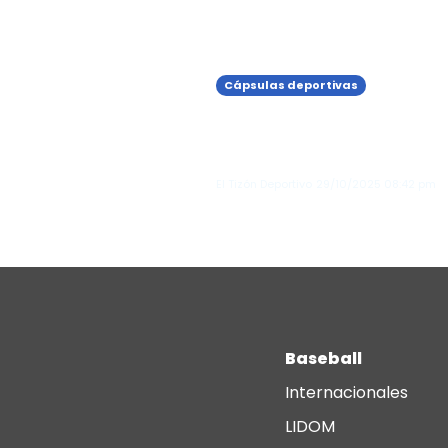
Cápsulas deportivas
Al Horford se perdió el
partido de este lunes p
molestias en dedo del 
El Tizón Deportivo
29/10/2025
08:42 pm
Baseball
Internacionales
LIDOM