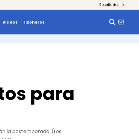
Resultados
Videos
Tizoneros
stos para
rán la postemporada. (Los
erica…