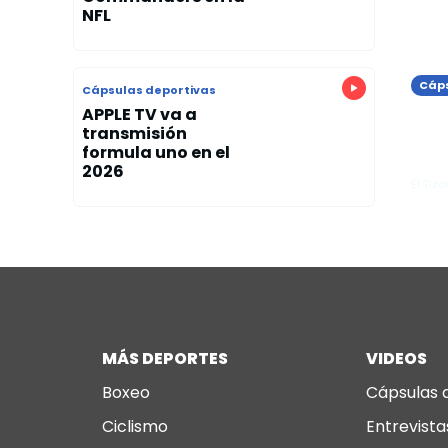
NFL
Cáps
Cápsulas deportivas
Rea
APPLE TV va a
transmisión
or
clá
formula uno en el
pie
ant
2026
El Tizó
MÁS DEPORTES
VIDEOS
Boxeo
Cápsulas 
Ciclismo
Entrevista