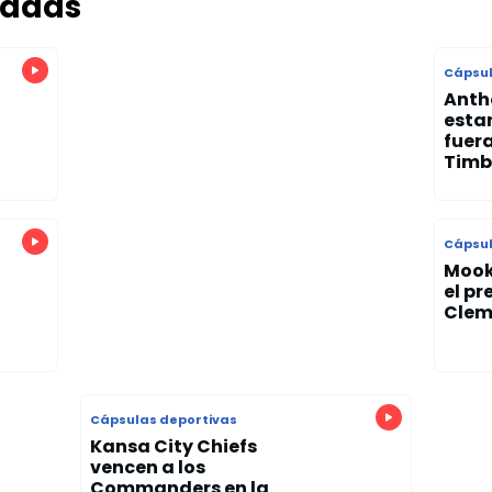
nadas
Cápsul
Anth
esta
fuera
Timb
Cápsul
Mook
el p
Clem
Cápsulas deportivas
Kansa City Chiefs
vencen a los
Commanders en la