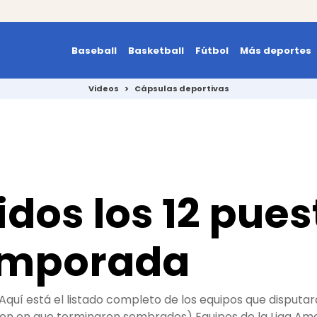
Baseball
Basketball
Fútbol
Más deportes
Videos
>
Cápsulas deportivas
idos los 12 pue
emporada
uí está el listado completo de los equipos que disputa
rden en que terminaron sembrados) Equipos de la Liga Am