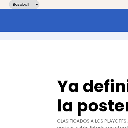
Skip to content
Ya defin
la post
CLASIFICADOS A LOS PLAYOFFS Aq
equipos están listados en el o