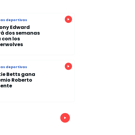
as deportivas
ony Edward
rá dos semanas
 con los
erwolves
as deportivas
ie Betts gana
remio Roberto
ente