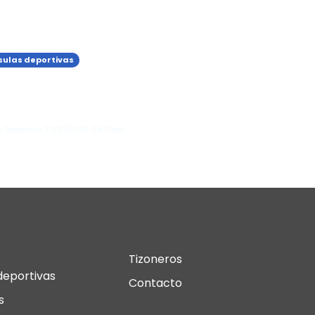
ulas deportivas
l Madrid Gana el Primer
sico de la temporada
e el Barcelona
n Deportivo
27/10/2025
08:17 pm
Tizoneros
deportivas
Contacto
s