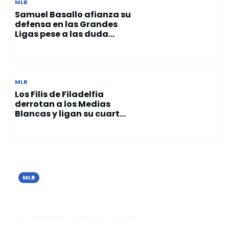
MLB
Samuel Basallo afianza su
defensa en las Grandes
Ligas pese a las duda...
MLB
Los Filis de Filadelfia
derrotan a los Medias
Blancas y ligan su cuart...
MLB
Los Tigres de Detroit vencen a Seattle
y extienden su racha invicta en junio
El Tizón Deportivo
06/06/2026
03:36 pm