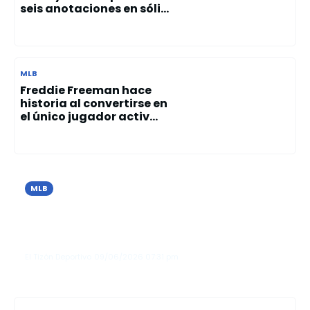
seis anotaciones en sóli...
MLB
Freddie Freeman hace
historia al convertirse en
el único jugador activ...
MLB
Cristopher Sánchez brilla con 10
ponches y guía el triunfo de los Filis
sobre los Azulejos
El Tizón Deportivo
09/06/2026
07:31 pm