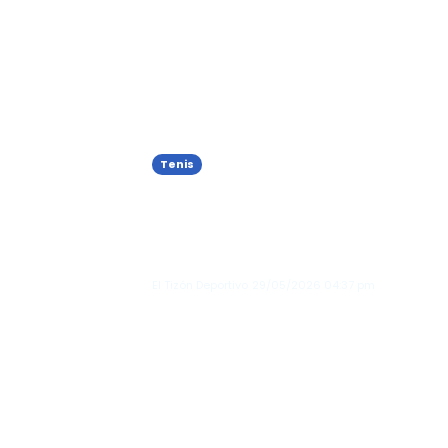
Tenis
El joven João Fonseca firma
una gesta histórica al elimina
a Novak Djokovic en Roland
Garros
El Tizón Deportivo
29/05/2026
04:37 pm