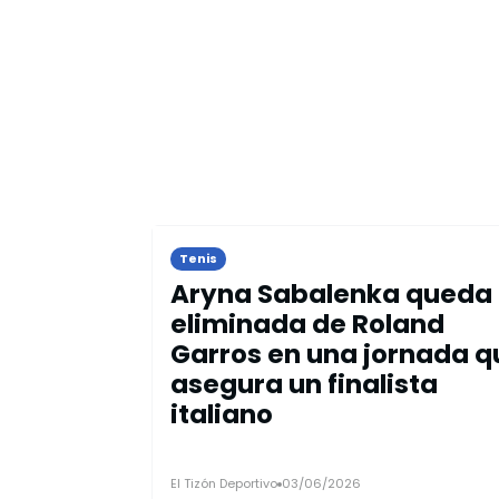
Tenis
Aryna Sabalenka queda
eliminada de Roland
Garros en una jornada q
asegura un finalista
italiano
El Tizón Deportivo
03/06/2026