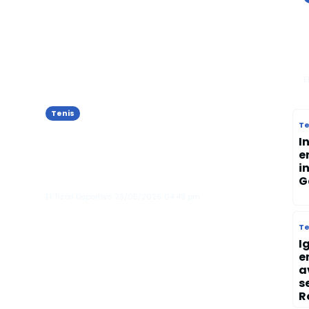
E
Tenis
Te
Juan Manuel Cerúndolo
I
r
elimina al número uno del
e
mundo Jannik Sinner en Roland
i
Garros
Ga
El Tizón Deportivo
28/05/2026
04:49 pm
Te
I
e
a
s
R