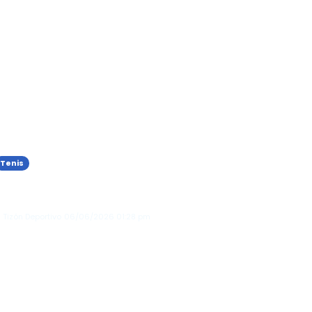
Tenis
Mirra Andreeva es nueva
campeona de Roland Garros
l Tizón Deportivo
06/06/2026
01:28 pm