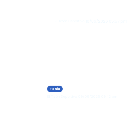
Wimbledon
10/06/2026
05:57 pm
El Tizón Deportivo
Tenis
El Tizón Deportivo
09/06/2026
09:42 pm