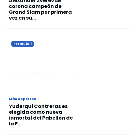
Alexander Zverev se
corona campeón de
Grand Slam por primera
vez en su...
Formula 1
Kimi Antonelli gana el Gran Premio de
Mónaco y consolida su liderato en la
Fórmula 1
El Tizón Deportivo
08/06/2026
08:17 pm
Más deportes
Yuderqui Contreras es
elegida como nueva
inmortal del Pabellón de
la F...