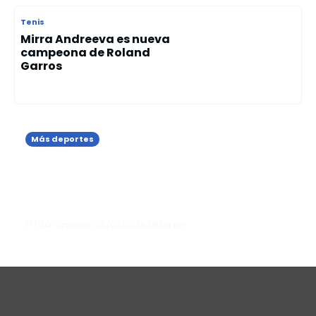
Tenis
Mirra Andreeva es nueva
campeona de Roland
Garros
Más deportes
Marileidy Paulino debuta con victoria
en los 400 metros planos del
Memorial de los Hermanos
Znamensk...
El Tizón Deportivo
05/06/2026
08:06 pm