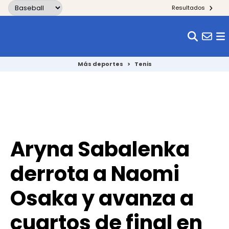
Skip to content
Resultados
Más deportes
>
Tenis
Aryna Sabalenka
derrota a Naomi
Osaka y avanza a
cuartos de final en