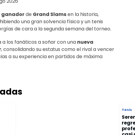
ngo 2026
 ganador
de
Grand Slams
en la historia,
hibiendo una gran solvencia física y un tenis
nergías de cara a la segunda semana del torneo.
a a los fanáticos a soñar con una
nueva
r
, consolidando su estatus como el rival a vencer
cias a su experiencia en partidos de máxima
nadas
Tenis
Sere
regre
profe
casi 