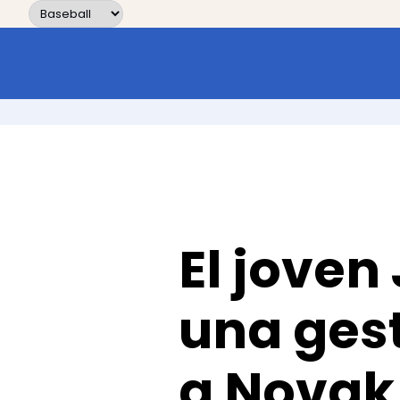
Skip to content
El joven
una gest
a Novak