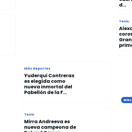
d...
Tenis
Alex
coro
Gran
prime
Más deportes
Yuderqui Contreras
es elegida como
nueva inmortal del
Pabellón de la F...
Más
Mar
Gran
con
Tenis
met
Mirra Andreeva es
nueva campeona de
n la
Mem