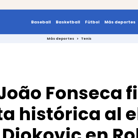
Baseball
Basketball
Fútbol
Más deportes
Más deportes
>
Tenis
 João Fonseca 
a histórica al 
 Djokovic en Ro