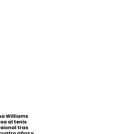
na Williams
sa al tenis
sional tras
cuatro años y