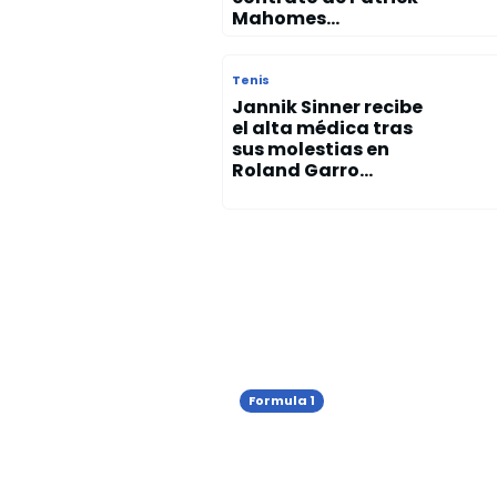
Mahomes...
Tenis
Jannik Sinner recibe
el alta médica tras
sus molestias en
Roland Garro...
Formula 1
Kimi Antonelli gana el 
Premio de Mónaco y
consolida su liderato e