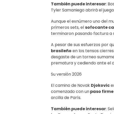
También puede interesar
:
Bos
Tyler Samaniego abrirá el jueg
Aunque el exnúmero uno del mu
primeros sets, el
sofocante ca
terminaron pasando factura a su 
A pesar de sus esfuerzos por qu
brasileño
en los tensos cierres
desgaste de un torneo sumamen
prematura y cediendo ante el de
Su versión 2026
El camino de Novak
Djokovic
en
comenzado con un
paso firm
arcilla de París.
También puede interesar
:
Sel