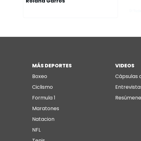
Roland Garros
Zna
El Tizó
MÁS DEPORTES
VIDEOS
Boxeo
Cápsulas 
Ciclismo
Entrevista
Formula 1
Resúmene
Maratones
Natacion
NFL
Tenis