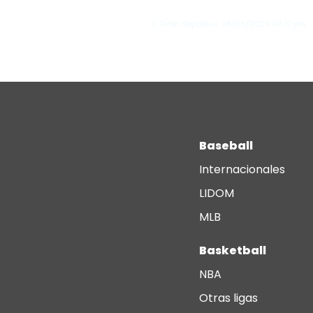
Fórmula 1
El Tizón Deportivo
08/06/2026
08:17 pm
Baseball
Internacionales
LIDOM
MLB
Basketball
NBA
Otras ligas