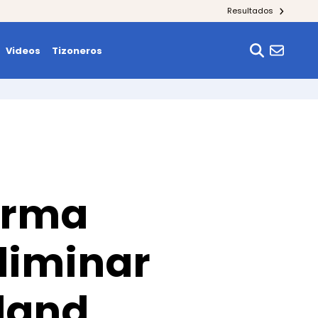
Resultados
Videos
Tizoneros
firma
eliminar
land