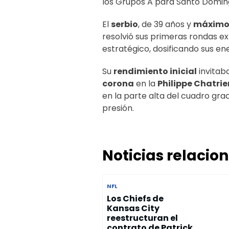
los Grupos A para Santo Domi
El
serbio
, de 39 años y
máximo
resolvió sus primeras rondas ex
estratégico, dosificando sus e
Su
rendimiento inicial
invitab
corona
en la
Philippe Chatrie
en la parte alta del cuadro gra
presión.
Noticias relacio
NFL
Los Chiefs de
Kansas City
reestructuran el
contrato de Patrick