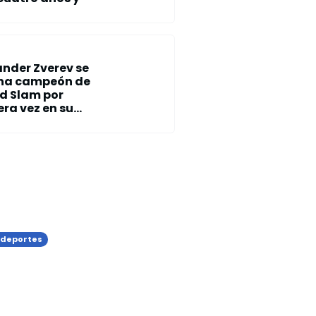
ander Zverev se
na campeón de
d Slam por
ra vez en su...
 deportes
ileidy Paulino debuta
 victoria en los 400
ros planos del
orial de los Hermanos