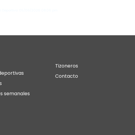
mensk...
n Deportivo
05/06/2026
08:06 pm
Tizoneros
deportivas
Contacto
s
s semanales