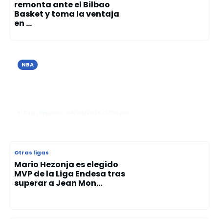
remonta ante el Bilbao
Basket y toma la ventaja
en ...
NBA
Los Knicks vencen a los Spurs en San
Antonio y toman ventaja en las
Finales de la NBA
El Tizón Deportivo
04/06/2026
07:06 pm
Otras ligas
Mario Hezonja es elegido
MVP de la Liga Endesa tras
superar a Jean Mon...