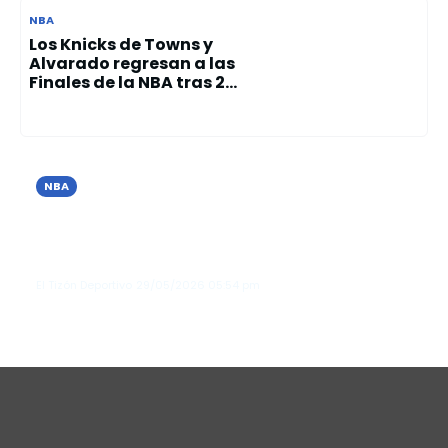
NBA
Los Knicks de Towns y
Alvarado regresan a las
Finales de la NBA tras 2...
NBA
Orlando Magic contrata a Sean
Sweeney como su nuevo entrenador
en jefe
El Tizón Deportivo
29/05/2026
05:54 pm