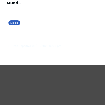
Mund...
Ligas
Florentino Pérez es reelegido
presidente del Real Madrid en las
primeras elecciones del club en 20 ...
El Tizón Deportivo
08/06/2026
07:33 pm