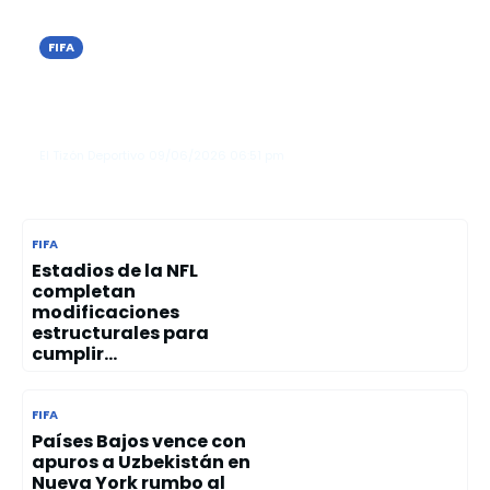
FIFA
Nueva York autoriza a bares y
restaurantes vender alcohol hasta
las 4:00 a. m. durante el Mundial 20...
El Tizón Deportivo
09/06/2026
06:51 pm
FIFA
Estadios de la NFL
completan
modificaciones
estructurales para
cumplir...
FIFA
Países Bajos vence con
apuros a Uzbekistán en
Nueva York rumbo al