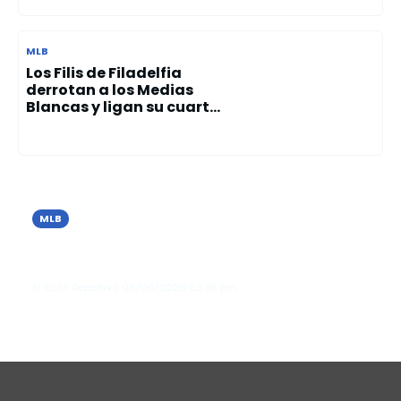
MLB
Los Filis de Filadelfia
derrotan a los Medias
Blancas y ligan su cuart...
MLB
Los Tigres de Detroit vencen a Seattle
y extienden su racha invicta en junio
El Tizón Deportivo
06/06/2026
03:36 pm