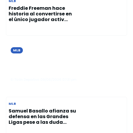
MLB
Freddie Freeman hace
historia al convertirse en
el único jugador activ...
MLB
Cristopher Sánchez brilla con 10
ponches y guía el triunfo de los Filis
sobre los Azulejos
El Tizón Deportivo
09/06/2026
07:31 pm
MLB
Samuel Basallo afianza su
defensa en las Grandes
Ligas pese a las duda...