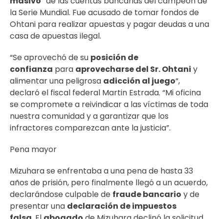
masivo
” de las cuentas bancarias del campeón de
la Serie Mundial. Fue acusado de tomar fondos de
Ohtani para realizar apuestas y pagar deudas a una
casa de apuestas ilegal.
“Se aprovechó de su
posición de
confianza
para
aprovecharse del Sr. Ohtani
y
alimentar una peligrosa
adicción al juego
“,
declaró el fiscal federal Martin Estrada. “Mi oficina
se compromete a reivindicar a las víctimas de toda
nuestra comunidad y a garantizar que los
infractores comparezcan ante la justicia”.
Pena mayor
Mizuhara se enfrentaba a una pena de hasta 33
años de prisión, pero finalmente llegó a un acuerdo,
declarándose culpable de
fraude bancario
y de
presentar una
declaración de impuestos
falsa
. El
abogado
de Mizuhara declinó la solicitud