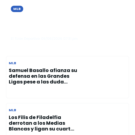
MLB
Cristopher Sánchez brilla con 10
ponches y guía el triunfo de los Filis
sobre los Azulejos
El Tizón Deportivo
09/06/2026
07:31 pm
MLB
Samuel Basallo afianza su
defensa en las Grandes
Ligas pese a las duda...
MLB
Los Filis de Filadelfia
derrotan a los Medias
Blancas y ligan su cuart...