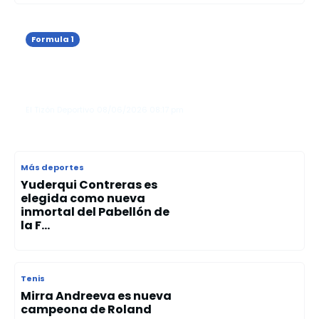
Formula 1
Kimi Antonelli gana el Gran Premio de
Mónaco y consolida su liderato en la
Fórmula 1
El Tizón Deportivo
08/06/2026
08:17 pm
Más deportes
Yuderqui Contreras es
elegida como nueva
inmortal del Pabellón de
la F...
Tenis
Mirra Andreeva es nueva
campeona de Roland