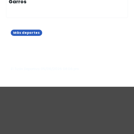
Garros
Más deportes
Marileidy Paulino debuta con victoria
en los 400 metros planos del
Memorial de los Hermanos
Znamensk...
El Tizón Deportivo
05/06/2026
08:06 pm