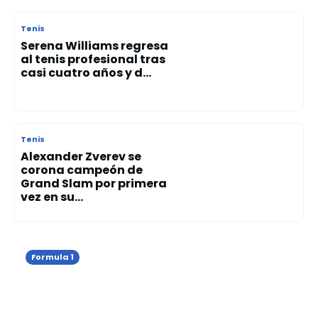
Tenis
Serena Williams regresa
al tenis profesional tras
casi cuatro años y d...
Tenis
Alexander Zverev se
corona campeón de
Grand Slam por primera
vez en su...
Formula 1
Kimi Antonelli gana el Gran Premio de
Mónaco y consolida su liderato en la
Fórmula 1