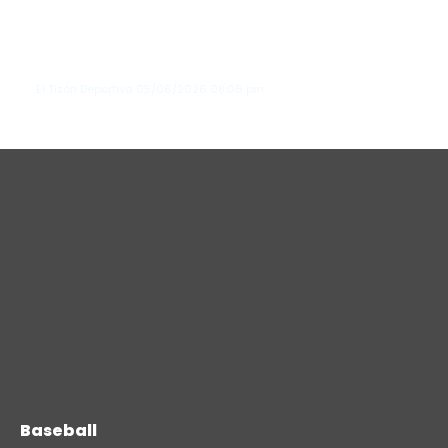
en los 400 metros planos del
Memorial de los Hermanos
Znamensk...
El Tizón Deportivo
05/06/2026
08:06 pm
Baseball