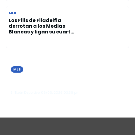
MLB
Los Filis de Filadelfia
derrotan a los Medias
Blancas y ligan su cuart...
MLB
Los Tigres de Detroit vencen a Seattle
y extienden su racha invicta en junio
El Tizón Deportivo
06/06/2026
03:36 pm