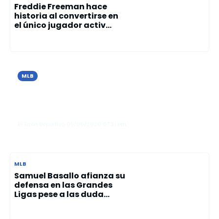
Freddie Freeman hace
historia al convertirse en
el único jugador activ...
MLB
Cristopher Sánchez brilla con 10
ponches y guía el triunfo de los Filis
sobre los Azulejos
El Tizón Deportivo
09/06/2026
07:31 pm
MLB
Samuel Basallo afianza su
defensa en las Grandes
Ligas pese a las duda...