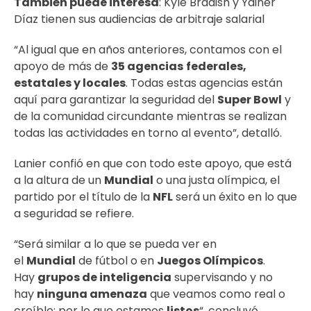
También puede interesa
:
Kyle Bradish y Yainer
Díaz tienen sus audiencias de arbitraje salarial
“Al igual que en años anteriores, contamos con el
apoyo de más de
35 agencias
federales,
estatales y locales
. Todas estas agencias están
aquí para garantizar la seguridad del
Super Bowl
y
de la comunidad circundante mientras se realizan
todas las actividades en torno al evento”, detalló.
Lanier confió en que con todo este apoyo, que está
a la altura de un
Mundial
o una justa olímpica, el
partido por el título de la
NFL
será un éxito en lo que
a seguridad se refiere.
“Será similar a lo que se pueda ver en
el
Mundial
de fútbol o en
Juegos Olímpicos
.
Hay
grupos de inteligencia
supervisando y no
hay
ninguna amenaza
que veamos como real o
creíble; por lo que estamos
listos
“, concluyó.