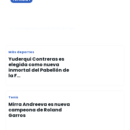
Kimi Antonelli gana el Gran Premio de
Mónaco y consolida su liderato en la
Fórmula 1
El Tizón Deportivo
08/06/2026
08:17 pm
Más deportes
Yuderqui Contreras es
elegida como nueva
inmortal del Pabellón de
la F...
Tenis
Mirra Andreeva es nueva
campeona de Roland
Garros