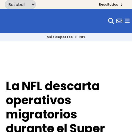
Skip to content
Resultados
Más deportes
>
NFL
La NFL descarta
operativos
migratorios
durante el Super