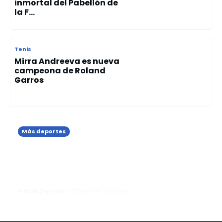
inmortal del Pabellón de
la F...
Tenis
Mirra Andreeva es nueva
campeona de Roland
Garros
Más deportes
Marileidy Paulino debuta con victoria
en los 400 metros planos del
Memorial de los Hermanos
Znamensk...
El Tizón Deportivo
05/06/2026
08:06 pm