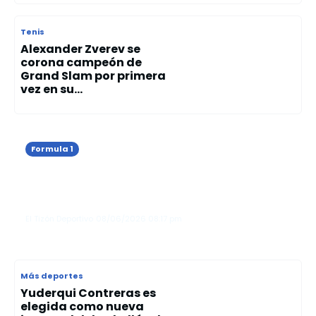
Tenis
Alexander Zverev se
corona campeón de
Grand Slam por primera
vez en su...
Formula 1
Kimi Antonelli gana el Gran Premio de
Mónaco y consolida su liderato en la
Fórmula 1
El Tizón Deportivo
08/06/2026
08:17 pm
Más deportes
Yuderqui Contreras es
elegida como nueva