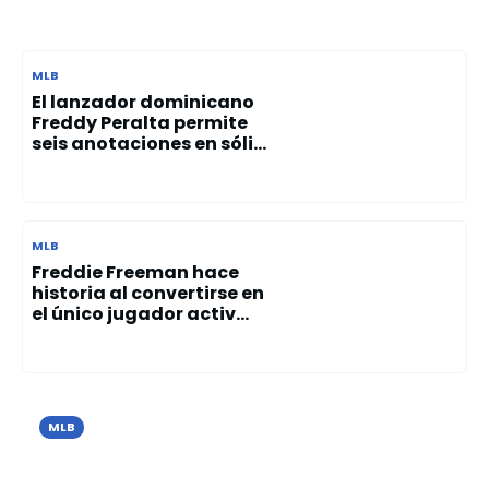
MLB
El lanzador dominicano
Freddy Peralta permite
seis anotaciones en sóli...
MLB
Freddie Freeman hace
historia al convertirse en
el único jugador activ...
MLB
Cristopher Sánchez brilla con 10
ponches y guía el triunfo de los Filis