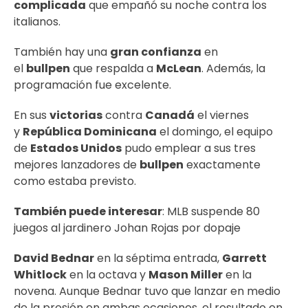
complicada
que empañó su noche contra los
italianos.
También hay una
gran confianza
en
el
bullpen
que respalda a
McLean
. Además, la
programación fue excelente.
En sus
victorias
contra
Canadá
el viernes
y
República Dominicana
el domingo, el equipo
de
Estados Unidos
pudo emplear a sus tres
mejores lanzadores de
bullpen
exactamente
como estaba previsto.
También puede interesar
:
MLB suspende 80
juegos al jardinero Johan Rojas por dopaje
David Bednar
en la séptima entrada,
Garrett
Whitlock
en la octava y
Mason Miller
en la
novena. Aunque Bednar tuvo que lanzar en medio
de la presión en ambas ocasiones, el resultado en