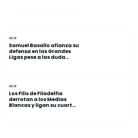
sobre los Azulejos
El Tizón Deportivo
09/06/2026
07:31 pm
MLB
Samuel Basallo afianza su
defensa en las Grandes
Ligas pese a las duda...
MLB
Los Filis de Filadelfia
derrotan a los Medias
Blancas y ligan su cuart...