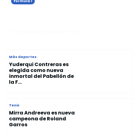
Formula 1
Kimi Antonelli gana el Gran Premio de
Mónaco y consolida su liderato en la
Fórmula 1
El Tizón Deportivo
08/06/2026
08:17 pm
Más deportes
Yuderqui Contreras es
elegida como nueva
inmortal del Pabellón de
la F...
Tenis
Mirra Andreeva es nueva
campeona de Roland
Garros