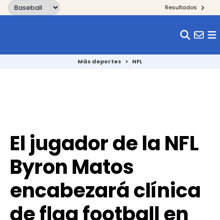
Skip to content
Resultados
Más deportes
>
NFL
El jugador de la NFL
Byron Matos
encabezará clínica
de flag football en