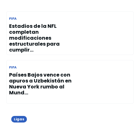
FIFA
Estadios de la NFL
completan
modificaciones
estructurales para
cumplir...
FIFA
Países Bajos vence con
apuros a Uzbekistán en
Nueva York rumbo al
Mund...
Ligas
Florentino Pérez es reelegido
presidente del Real Madrid en las