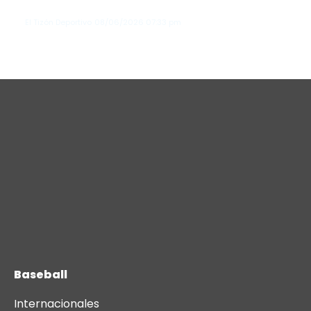
primeras elecciones del club en 20 ...
El Tizón Deportivo
08/06/2026
07:33 pm
Baseball
Internacionales