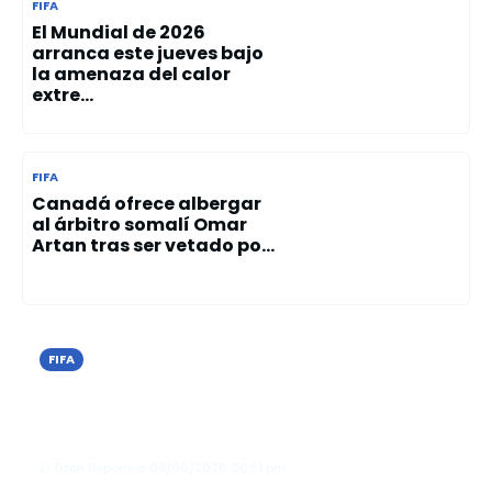
FIFA
El Mundial de 2026
arranca este jueves bajo
la amenaza del calor
extre...
FIFA
Canadá ofrece albergar
al árbitro somalí Omar
Artan tras ser vetado po...
FIFA
Nueva York autoriza a bares y
restaurantes vender alcohol hasta
las 4:00 a. m. durante el Mundial 20...
El Tizón Deportivo
09/06/2026
06:51 pm