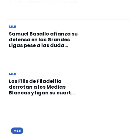
El Tizón Deportivo
09/06/2026
07:31 pm
MLB
Samuel Basallo afianza su
defensa en las Grandes
Ligas pese a las duda...
MLB
Los Filis de Filadelfia
derrotan a los Medias
Blancas y ligan su cuart...
MLB