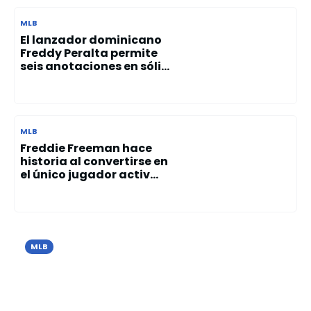
MLB
El lanzador dominicano
Freddy Peralta permite
seis anotaciones en sóli...
MLB
Freddie Freeman hace
historia al convertirse en
el único jugador activ...
MLB
Cristopher Sánchez brilla con 10
ponches y guía el triunfo de los Filis
sobre los Azulejos