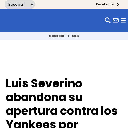
Skip to content
Resultados
Baseball
>
MLB
Luis Severino
abandona su
apertura contra los
Yankees por