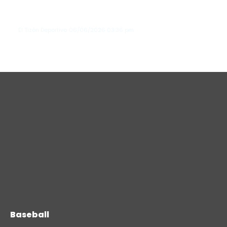
Los Tigres de Detroit vencen a Seattle
y extienden su racha invicta en junio
El Tizón Deportivo
06/06/2026
03:36 pm
Baseball