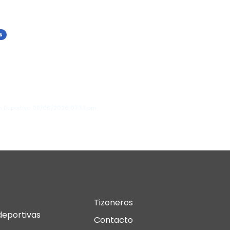
s
rentino Pérez es
legido presidente del
l Madrid en las
meras elecciones del
 en 20 ...
n Deportivo
08/06/2026
07:33 pm
Tizoneros
deportivas
Contacto