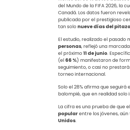
del Mundo de la FIFA 2026, la c
Canadá. Los datos fueron revel
publicada por el prestigioso ce
tan solo
nueve días del pitazo
El estudio, realizado el pasad
personas
, reflejó una marcada
el próximo
11 de junio
. Específ
(el
66 %
) manifestaron de form
seguimiento, o casi no prestarán
torneo internacional.
Solo el 28% afirma que seguirá e
balompié, que en realidad solo 
La cifra es una prueba de que el
popular
entre los jóvenes, aú
Unidos
.