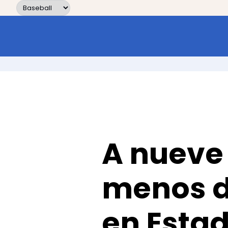
Skip to content
A nueve 
menos de
en Esta