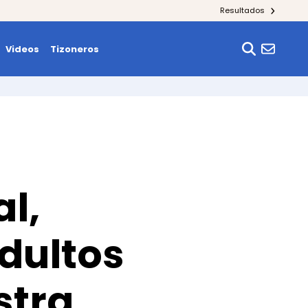
Resultados
Videos
Tizoneros
l,
dultos
stra