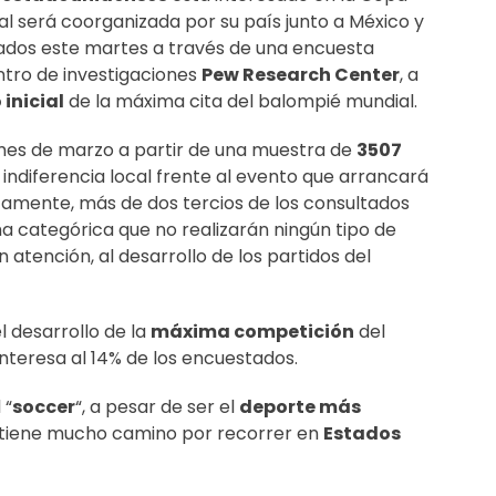
ual será coorganizada por su país junto a México y
ados este martes a través de una encuesta
ntro de investigaciones
Pew Research Center
, a
 inicial
de la máxima cita del balompié mundial.
o mes de marzo a partir de una muestra de
3507
 indiferencia local frente al evento que arrancará
icamente, más de dos tercios de los consultados
a categórica que no realizarán ningún tipo de
 atención, al desarrollo de los partidos del
l desarrollo de la
máxima competición
del
interesa al 14% de los encuestados.
 “
soccer
“, a pesar de ser el
deporte más
n tiene mucho camino por recorrer en
Estados