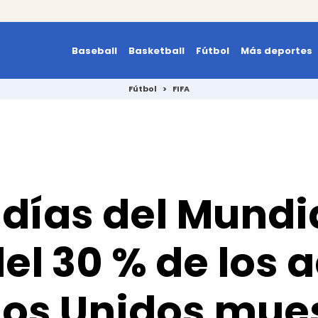
Baseball
Basketball
Fútbol
Más deportes
Fútbol
>
FIFA
días del Mundia
l 30 % de los a
dos Unidos mue