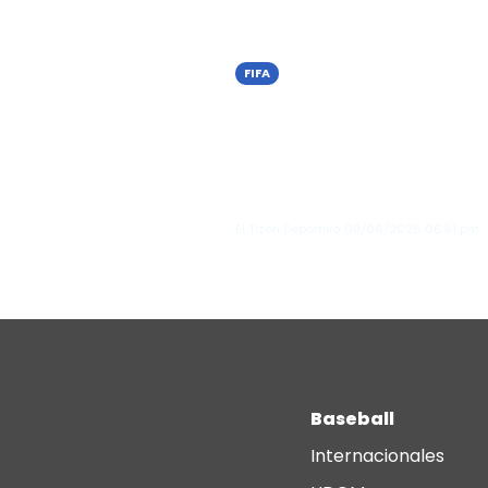
FIFA
Nueva York autoriza a
bares y restaurantes
vender alcohol hasta l
4:00 a. m. durante el
Mundial 20...
El Tizón Deportivo
09/06/2026
06:51 pm
Baseball
Internacionales