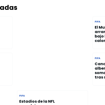
nadas
FIFA
El Mu
arra
bajo
calor
FIFA
Cana
alber
soma
tras 
FIFA
Estadios de la NFL