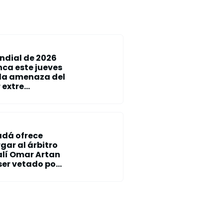
ndial de 2026
nca este jueves
 la amenaza del
 extre...
dá ofrece
gar al árbitro
lí Omar Artan
ser vetado po...