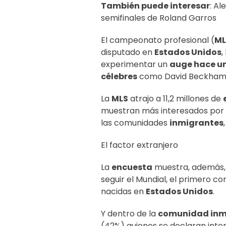
También puede interesar
:
Ale
semifinales de Roland Garros
El campeonato profesional (
ML
disputado en
Estados Unidos
,
experimentar un
auge hace u
célebres
como David Beckham, Z
La
MLS
atrajo a 11,2 millones de
muestran más interesados por l
las comunidades
inmigrantes
El factor extranjero
La
encuesta
muestra, además, 
seguir el Mundial, el primero co
nacidas en
Estados Unidos
.
Y dentro de la
comunidad inm
(42%) quienes se declaran inte