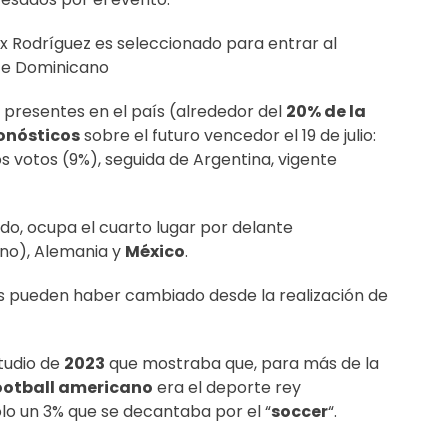
x Rodríguez es seleccionado para entrar al
te Dominicano
 presentes en el país (alrededor del
20% de la
onósticos
sobre el futuro vencedor el 19 de julio:
s votos (9%), seguida de Argentina, vigente
o, ocupa el cuarto lugar por delante
no), Alemania y
México
.
s pueden haber cambiado desde la realización de
studio de
2023
que mostraba que, para más de la
ootball americano
era el deporte rey
solo un 3% que se decantaba por el “
soccer
“.