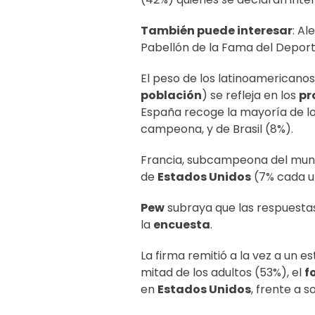
También puede interesar
:
Ale
Pabellón de la Fama del Depor
El peso de los latinoamericanos
población
) se refleja en los
pr
España recoge la mayoría de lo
campeona, y de Brasil (8%).
Francia, subcampeona del mund
de
Estados Unidos
(7% cada u
Pew
subraya que las respuesta
la
encuesta
.
La firma remitió a la vez a un e
mitad de los adultos (53%), el
f
en
Estados Unidos
, frente a 