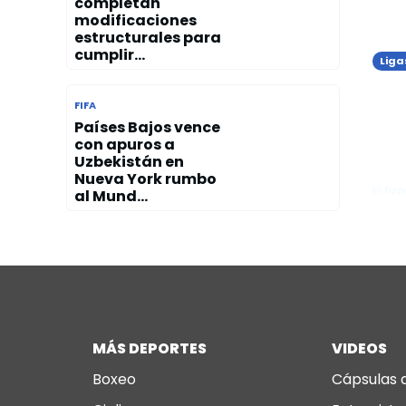
completan
modificaciones
estructurales para
cumplir...
Liga
Flo
ree
FIFA
as
Rea
Países Bajos vence
con apuros a
pri
Uzbekistán en
club
Nueva York rumbo
El Tizó
al Mund...
MÁS DEPORTES
VIDEOS
Boxeo
Cápsulas 