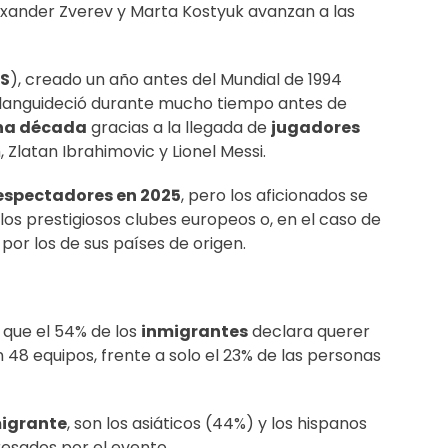
xander Zverev y Marta Kostyuk avanzan a las
S
), creado un año antes del Mundial de 1994
 languideció durante mucho tiempo antes de
na década
gracias a la llegada de
jugadores
latan Ibrahimovic y Lionel Messi.
espectadores en 2025
, pero los aficionados se
os prestigiosos clubes europeos o, en el caso de
, por los de sus países de origen.
que el 54% de los
inmigrantes
declara querer
n 48 equipos, frente a solo el 23% de las personas
igrante
, son los asiáticos (44%) y los hispanos
resados por el evento.