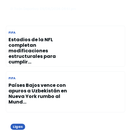
las 4:00 a. m. durante el Mundial 20...
El Tizón Deportivo
09/06/2026
06:51 pm
FIFA
Estadios de la NFL
completan
modificaciones
estructurales para
cumplir...
FIFA
Países Bajos vence con
apuros a Uzbekistán en
Nueva York rumbo al
Mund...
Ligas