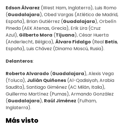
Edson Álvarez
(West Ham, Inglaterra), Luis Romo
(
Guadalajara
), Obed Vargas (Atlético de Madrid,
España), Brian Gutiérrez (
Guadalajara
), Orbelín
Pineda (AEK Atenas, Grecia), Erik Lira (Cruz
Azul),
Gilberto Mora
(
Tijuana
), César Huerta
(Anderlecht, Bélgica),
Álvaro Fidalgo
(Real
Betis
,
España), Luis Chávez (Dinamo Moscú, Rusia).
Delanteros
:
Roberto Alvarado
(
Guadalajara
), Alexis Vega
(Toluca),
Julián Quiñones
(Al-Qadisiyah, Arabia
Saudita), Santiago Giménez (AC Milán, Italia),
Guillermo Martínez (Pumas), Armando González
(
Guadalajara
),
Raúl Jiménez
(Fulham,
Inglaterra).
Más visto