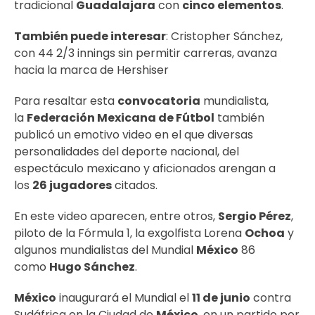
tradicional
Guadalajara
con
cinco elementos
.
También puede interesar
:
Cristopher Sánchez,
con 44 2/3 innings sin permitir carreras, avanza
hacia la marca de Hershiser
Para resaltar esta
convocatoria
mundialista,
la
Federación Mexicana de Fútbol
también
publicó un emotivo video en el que diversas
personalidades del deporte nacional, del
espectáculo mexicano y aficionados arengan a
los
26 jugadores
citados.
En este video aparecen, entre otros,
Sergio Pérez
,
piloto de la Fórmula 1, la exgolfista Lorena
Ochoa
y
algunos mundialistas del Mundial
México
86
como
Hugo Sánchez
.
México
inaugurará el Mundial el
11 de junio
contra
Sudáfrica en la Ciudad de
México
, en un partido por