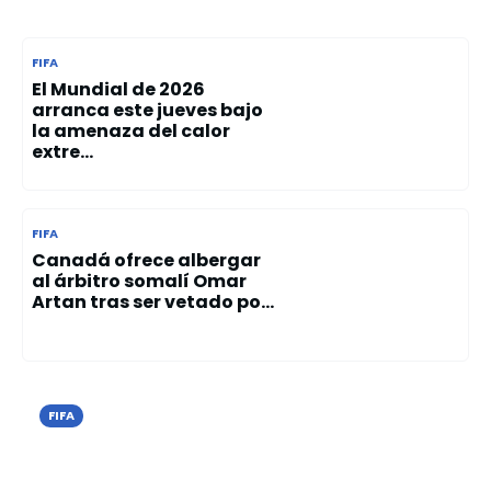
FIFA
El Mundial de 2026
arranca este jueves bajo
la amenaza del calor
extre...
FIFA
Canadá ofrece albergar
al árbitro somalí Omar
Artan tras ser vetado po...
FIFA
Nueva York autoriza a bares y
restaurantes vender alcohol hasta