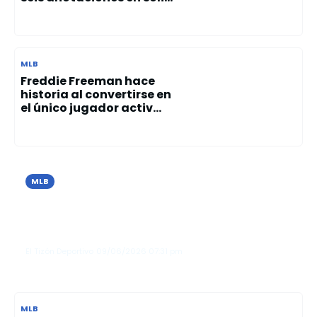
MLB
Freddie Freeman hace
historia al convertirse en
el único jugador activ...
MLB
Cristopher Sánchez brilla con 10
ponches y guía el triunfo de los Filis
sobre los Azulejos
El Tizón Deportivo
09/06/2026
07:31 pm
MLB