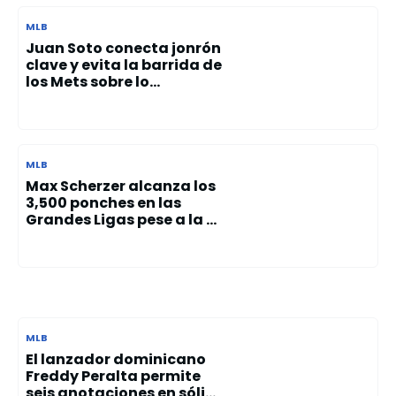
MLB
Juan Soto conecta jonrón
clave y evita la barrida de
los Mets sobre lo...
MLB
Max Scherzer alcanza los
3,500 ponches en las
Grandes Ligas pese a la ...
MLB
El lanzador dominicano
Freddy Peralta permite
seis anotaciones en sóli...