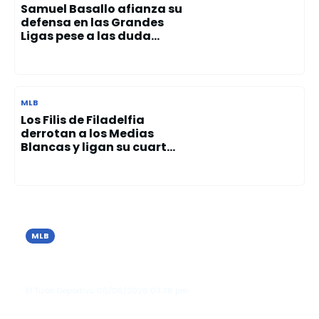
Samuel Basallo afianza su
defensa en las Grandes
Ligas pese a las duda...
MLB
Los Filis de Filadelfia
derrotan a los Medias
Blancas y ligan su cuart...
MLB
Los Tigres de Detroit vencen a Seattle
y extienden su racha invicta en junio
El Tizón Deportivo
06/06/2026
03:36 pm