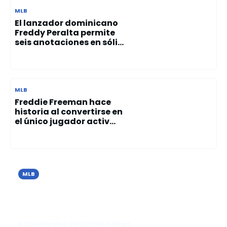
MLB
El lanzador dominicano
Freddy Peralta permite
seis anotaciones en sóli...
MLB
Freddie Freeman hace
historia al convertirse en
el único jugador activ...
MLB
Cristopher Sánchez brilla con 10
ponches y guía el triunfo de los Filis
sobre los Azulejos
El Tizón Deportivo
09/06/2026
07:31 pm