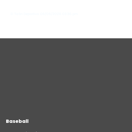
y extienden su racha invicta en junio
El Tizón Deportivo
06/06/2026
03:36 pm
Baseball