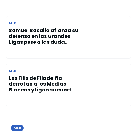
MLB
Samuel Basallo afianza su
defensa en las Grandes
Ligas pese a las duda...
MLB
Los Filis de Filadelfia
derrotan a los Medias
Blancas y ligan su cuart...
MLB
Los Tigres de Detroit vencen a Seattle