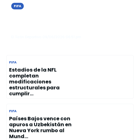
FIFA
Nueva York autoriza a bares y
restaurantes vender alcohol hasta
las 4:00 a. m. durante el Mundial 20...
El Tizón Deportivo
09/06/2026
06:51 pm
FIFA
Estadios de la NFL
completan
modificaciones
estructurales para
cumplir...
FIFA
Países Bajos vence con
apuros a Uzbekistán en
Nueva York rumbo al
Mund...