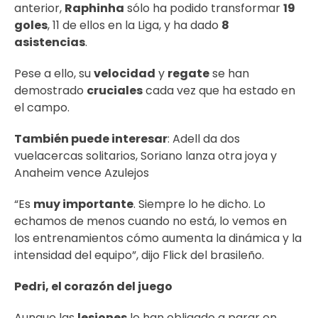
anterior,
Raphinha
sólo ha podido transformar
19
goles
, 11 de ellos en la Liga, y ha dado
8
asistencias
.
Pese a ello, su
velocidad
y
regate
se han
demostrado
cruciales
cada vez que ha estado en
el campo.
También puede interesar
:
Adell da dos
vuelacercas solitarios, Soriano lanza otra joya y
Anaheim vence Azulejos
“Es
muy importante
. Siempre lo he dicho. Lo
echamos de menos cuando no está, lo vemos en
los entrenamientos cómo aumenta la dinámica y la
intensidad del equipo”, dijo Flick del brasileño.
Pedri, el corazón del juego
Aunque las
lesiones
le han obligado a parar en