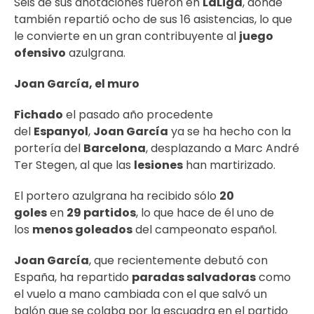
Seis de sus anotaciones fueron en
LaLiga
, donde
también repartió ocho de sus 16 asistencias, lo que
le convierte en un gran contribuyente al
juego
ofensivo
azulgrana.
Joan García, el muro
Fichado
el pasado año procedente
del
Espanyol
,
Joan García
ya se ha hecho con la
portería del
Barcelona
, desplazando a Marc André
Ter Stegen, al que las
lesiones
han martirizado.
El portero azulgrana ha recibido sólo
20
goles
en
29 partidos
, lo que hace de él uno de
los
menos goleados
del campeonato español.
Joan García
, que recientemente debutó con
España, ha repartido
paradas salvadoras
como
el vuelo a mano cambiada con el que salvó un
balón que se colaba por la escuadra en el partido