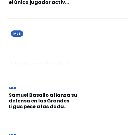
el único jugador activ...
MLB
Cristopher Sánchez brilla con 10
ponches y guía el triunfo de los Filis
sobre los Azulejos
El Tizón Deportivo
09/06/2026
07:31 pm
MLB
Samuel Basallo afianza su
defensa en las Grandes
Ligas pese a las duda...
MLB