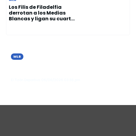
Los Filis de Filadelfia
derrotan a los Medias
Blancas y ligan su cuart...
MLB
Los Tigres de Detroit vencen a Seattle
y extienden su racha invicta en junio
El Tizón Deportivo
06/06/2026
03:36 pm