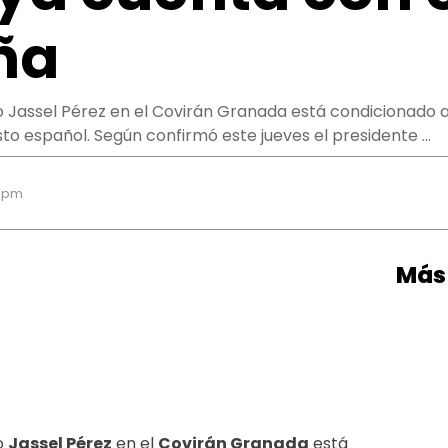
ña
o Jassel Pérez en el Covirán Granada está condicionado a
o español. Según confirmó este jueves el presidente …
0 pm
Más 
o
Jassel Pérez
en el
Covirán Granada
está