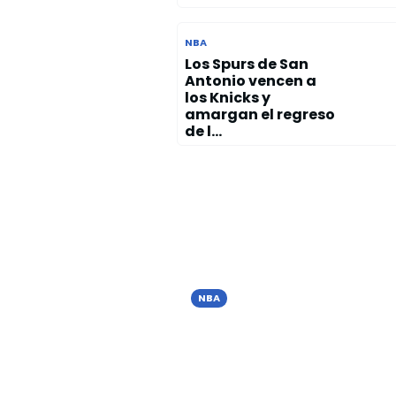
NBA
Los Spurs de San
Antonio vencen a
los Knicks y
amargan el regreso
de l...
NBA
Los Knicks vencen a los
Spurs en San Antonio y
toman ventaja en las
Finales de la NBA