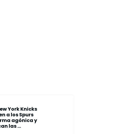
ew York Knicks
n a los Spurs
orma agónica y
an las ...