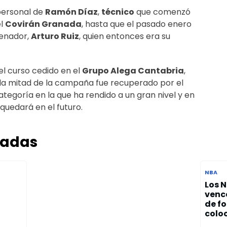
personal de
Ramón Díaz
,
técnico
que comenzó
el
Covirán Granada
, hasta que el pasado enero
renador,
Arturo Ruiz
, quien entonces era su
l curso cedido en el
Grupo Alega Cantabria
,
 la mitad de la campaña fue recuperado por el
categoría en la que ha rendido a un gran nivel y en
 quedará en el futuro.
nadas
NBA
Los N
vence
de f
coloc