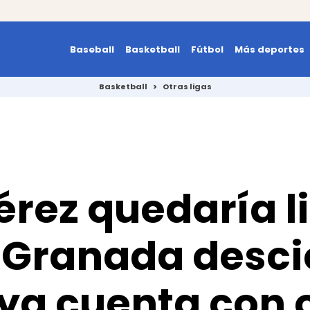
Baseball
Basketball
Fútbol
Más deportes
Basketball
>
Otras ligas
érez quedaría li
 Granada desci
ya cuenta con o