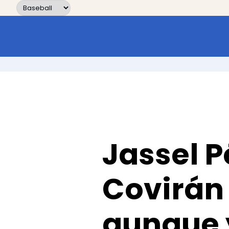
Skip to content
Jassel P
Covirán
aunque 