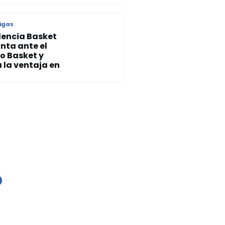
ligas
lencia Basket
nta ante el
o Basket y
 la ventaja en
ando Magic contrata a
n Sweeney como su
vo entrenador en jefe