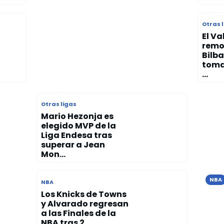
Otras 
El Va
remo
Bilba
toma
...
Otras ligas
Mario Hezonja es
elegido MVP de la
Liga Endesa tras
superar a Jean
Mon...
NBA
NBA
Orl
Los Knicks de Towns
y Alvarado regresan
Sea
a las Finales de la
nue
NBA tras 2...