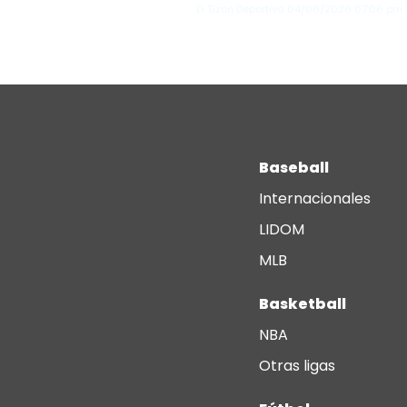
El Tizón Deportivo
04/06/2026
07:06 pm
Baseball
Internacionales
LIDOM
MLB
Basketball
NBA
Otras ligas