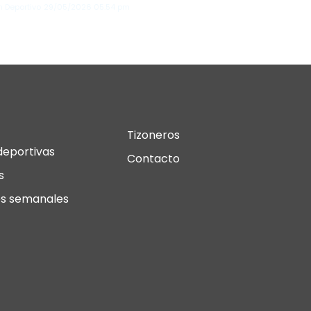
n Deportivo
29/05/2026
05:54 pm
Tizoneros
deportivas
Contacto
s
s semanales