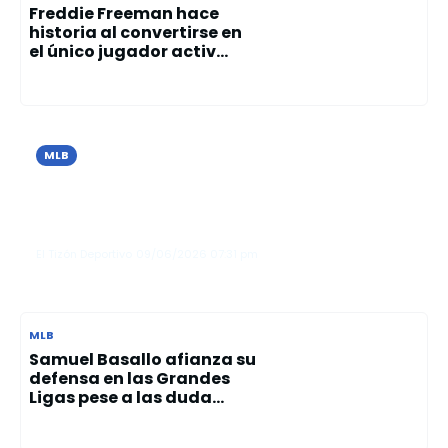
Freddie Freeman hace
historia al convertirse en
el único jugador activ...
MLB
Cristopher Sánchez brilla con 10
ponches y guía el triunfo de los Filis
sobre los Azulejos
El Tizón Deportivo
09/06/2026
07:31 pm
MLB
Samuel Basallo afianza su
defensa en las Grandes
Ligas pese a las duda...