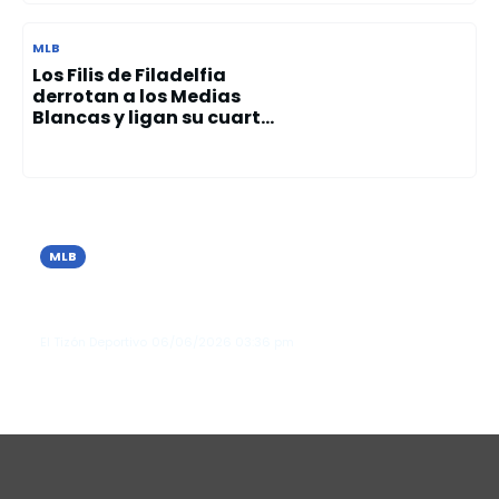
MLB
Los Filis de Filadelfia
derrotan a los Medias
Blancas y ligan su cuart...
MLB
Los Tigres de Detroit vencen a Seattle
y extienden su racha invicta en junio
El Tizón Deportivo
06/06/2026
03:36 pm