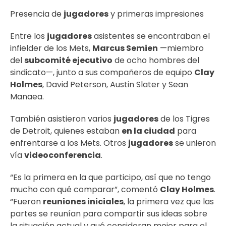
Presencia de
jugadores
y primeras impresiones
Entre los
jugadores
asistentes se encontraban el
infielder de los Mets,
Marcus Semien
—miembro
del
subcomité ejecutivo
de ocho hombres del
sindicato—, junto a sus compañeros de equipo
Clay
Holmes
, David Peterson, Austin Slater y Sean
Manaea.
También asistieron varios
jugadores
de los Tigres
de Detroit, quienes estaban
en la ciudad
para
enfrentarse a los Mets. Otros
jugadores
se unieron
vía
videoconferencia
.
“Es la primera en la que participo, así que no tengo
mucho con qué comparar”, comentó
Clay Holmes
.
“Fueron
reuniones iniciales
, la primera vez que las
partes se reunían para compartir sus ideas sobre
la situación actual y qué consideran mejor para el