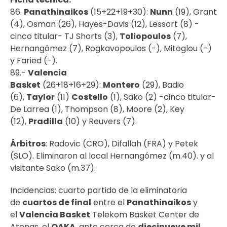
86.
Panathinaikos
(15+22+19+30):
Nunn
(19), Grant
(4), Osman (26), Hayes-Davis (12), Lessort (8) -
cinco titular- TJ Shorts (3),
Toliopoulos
(7),
Hernangómez (7), Rogkavopoulos (-), Mitoglou (-)
y Faried (-).
89.-
Valencia
Basket
(26+18+16+29):
Montero
(29), Badio
(6),
Taylor
(11)
Costello
(1), Sako (2) -cinco titular-
De Larrea (1), Thompson (8), Moore (2), Key
(12),
Pradilla
(10) y Reuvers (7).
Árbitros
: Radovic (CRO), Difallah (FRA) y Petek
(SLO). Eliminaron al local Hernangómez (m.40). y al
visitante Sako (m.37).
Incidencias: cuarto partido de la eliminatoria
de
cuartos de final
entre el
Panathinaikos
y
el
Valencia Basket
Telekom Basket Center de
Atenas, el
OAKA
, ante cerca de
diecinueve mil