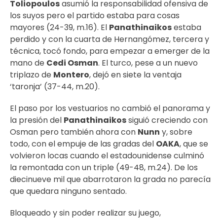
Toliopoulos
asumió la responsabilidad ofensiva de
los suyos pero el partido estaba para cosas
mayores (24-39, m.16). El
Panathinaikos
estaba
perdido y con la cuarta de Hernangómez, tercera y
técnica, tocó fondo, para empezar a emerger de la
mano de
Cedi Osman
. El turco, pese a un nuevo
triplazo de
Montero
, dejó en siete la ventaja
‘taronja’ (37-44, m.20).
El paso por los vestuarios no cambió el panorama y
la presión del
Panathinaikos
siguió creciendo con
Osman pero también ahora con
Nunn
y, sobre
todo, con el empuje de las gradas del
OAKA
, que se
volvieron locas cuando el estadounidense culminó
la remontada con un triple (49-48, m.24). De los
diecinueve mil que abarrotaron la grada no parecía
que quedara ninguno sentado.
Bloqueado y sin poder realizar su juego,