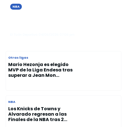
NBA
Los Knicks vencen a los Spurs en San
Antonio y toman ventaja en las
Finales de la NBA
El Tizón Deportivo
04/06/2026
07:06 pm
Otras ligas
Mario Hezonja es elegido
MVP de la Liga Endesa tras
superar a Jean Mon...
NBA
Los Knicks de Towns y
Alvarado regresan a las
Finales de la NBA tras 2...