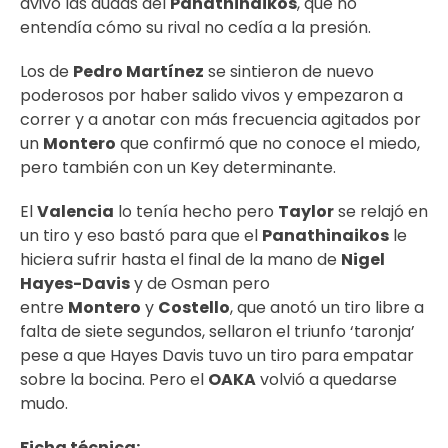
avivó las dudas del
Panathinaikos
, que no
entendía cómo su rival no cedía a la presión.
Los de
Pedro Martínez
se sintieron de nuevo
poderosos por haber salido vivos y empezaron a
correr y a anotar con más frecuencia agitados por
un
Montero
que confirmó que no conoce el miedo,
pero también con un Key determinante.
El
Valencia
lo tenía hecho pero
Taylor
se relajó en
un tiro y eso bastó para que el
Panathinaikos
le
hiciera sufrir hasta el final de la mano de
Nigel
Hayes-Davis
y de Osman pero
entre
Montero
y
Costello
, que anotó un tiro libre a
falta de siete segundos, sellaron el triunfo ‘taronja’
pese a que Hayes Davis tuvo un tiro para empatar
sobre la bocina. Pero el
OAKA
volvió a quedarse
mudo.
Ficha técnica: