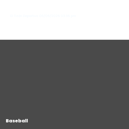
Los Tigres de Detroit vencen a Seattle
y extienden su racha invicta en junio
El Tizón Deportivo
06/06/2026
03:36 pm
Baseball