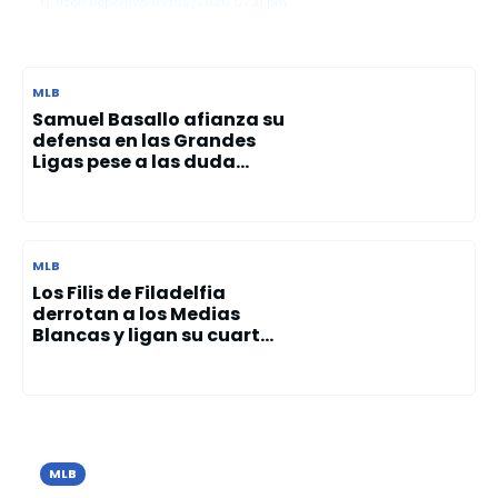
El Tizón Deportivo
09/06/2026
07:31 pm
MLB
Samuel Basallo afianza su
defensa en las Grandes
Ligas pese a las duda...
MLB
Los Filis de Filadelfia
derrotan a los Medias
Blancas y ligan su cuart...
MLB