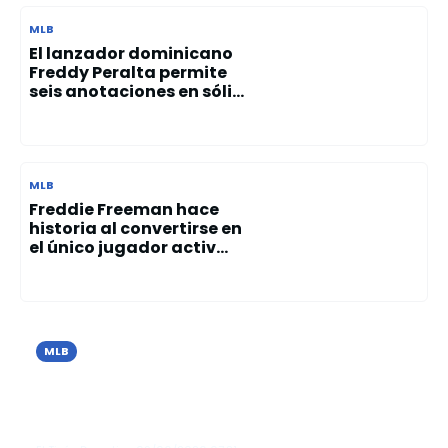
MLB
El lanzador dominicano
Freddy Peralta permite
seis anotaciones en sóli...
MLB
Freddie Freeman hace
historia al convertirse en
el único jugador activ...
MLB
Cristopher Sánchez brilla con 10
ponches y guía el triunfo de los Filis
sobre los Azulejos