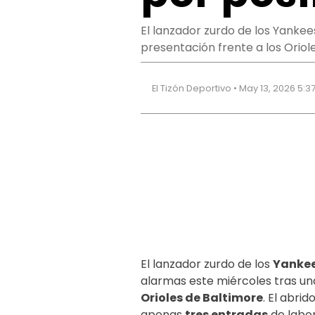
El lanzador zurdo de los Yankee
presentación frente a los Oriol
El Tizón Deportivo • May 13, 2026 5:
El lanzador zurdo de los
Yankee
alarmas este miércoles tras una
Orioles de Baltimore
. El abr
apenas
tres entradas
de labor