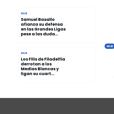
MLB
Samuel Basallo
afianza su defensa
en las Grandes Ligas
pese a las duda...
MLB
la
Los
MLB
l
ven
Los Filis de Filadelfia
derrotan a los
 los
ext
Medias Blancas y
en 
ligan su cuart...
El Tizó