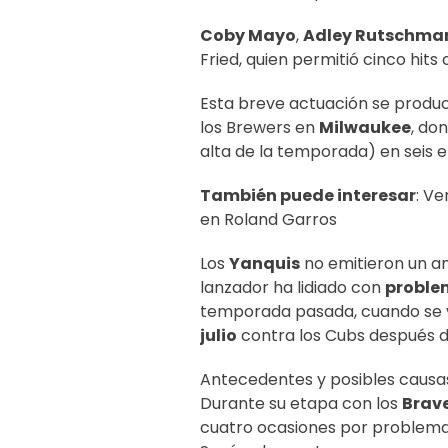
Coby Mayo
,
Adley Rutschma
Fried, quien permitió cinco hit
Esta breve actuación se produ
los Brewers en
Milwaukee
, do
alta de la temporada) en seis 
También puede interesar
:
Ven
en Roland Garros
Los
Yanquis
no emitieron un a
lanzador ha lidiado con
proble
temporada pasada, cuando se 
julio
contra los Cubs después d
Antecedentes y posibles causas
Durante su etapa con los
Brav
cuatro ocasiones por problem