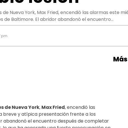
s de Nueva York, Max Fried, encendió las alarmas este mié
es de Baltimore. El abridor abandonó el encuentro…
37 pm
Más 
s de Nueva York
,
Max Fried
, encendió las
 breve y atípica presentación frente a los
idor abandonó el encuentro después de completar
, lo que ha generado una fuerte preocupación en