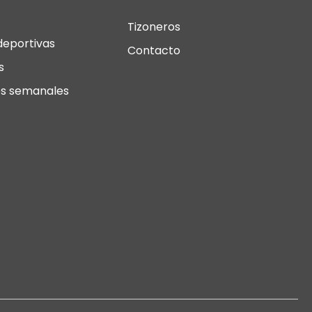
Tizoneros
deportivas
Contacto
s
s semanales