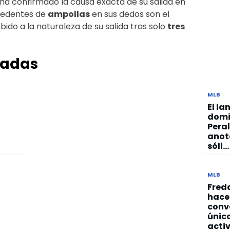
 ha confirmado la causa exacta de su salida en
ecedentes de
ampollas
en sus dedos son el
ido a la naturaleza de su salida tras solo
tres
nadas
MLB
El la
domi
Peral
anot
sóli...
MLB
Fred
hace 
conve
únic
activ.