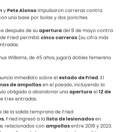
n
y
Pete Alonso
impulsaron carreras contra
s con una base por bolas y dos ponches.
ce después de su
apertura
del 8 de mayo contra
nde Fried permitió
cinco carreras
(su cifra más
entradas.
us Williams, de 45 años, jugará dobles femenino
nuncio inmediato sobre el
estado de Fried
. El
mas de ampollas
en el pasado, incluyendo la
vio obligado a abandonar una
apertura
el
12 de
e tres entradas.
 de la salida temprana de Fried
es
, Fried ingresó a la
lista de lesionados
en
as relacionados con
ampollas
entre 2018 y 2023.