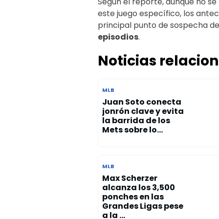
Según el reporte, aunque no se
este juego específico, los ant
principal punto de sospecha deb
episodios
.
Noticias relacio
MLB
Juan Soto conecta
jonrón clave y evita
la barrida de los
Mets sobre lo...
MLB
Max Scherzer
alcanza los 3,500
ponches en las
Grandes Ligas pese
a la ...