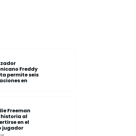
nzador
nicano Freddy
ta permite seis
aciones en
die Freeman
historia al
rtirse en el
o jugador
..