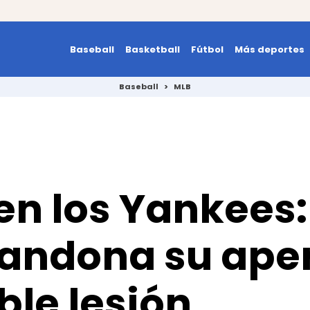
Baseball
Basketball
Fútbol
Más deportes
Baseball
>
MLB
en los Yankees
bandona su ape
ble lesión